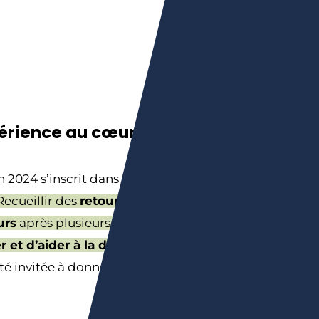
érience au cœur du projet
2024 s’inscrit dans le cadre du projet
 Recueillir des
retours terrain directement
urs
après plusieurs mois d’utilisation d’une
r et d’aider à la décision
d’autres groupes.
é invitée à donner son avis sur la solution