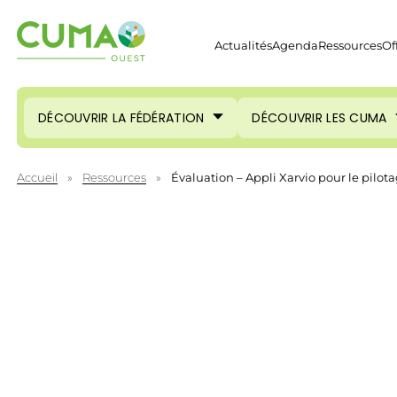
Actualités
Agenda
Ressources
Of
DÉCOUVRIR LA FÉDÉRATION
DÉCOUVRIR LES CUMA
Accueil
»
Ressources
»
Évaluation – Appli Xarvio pour le pilot