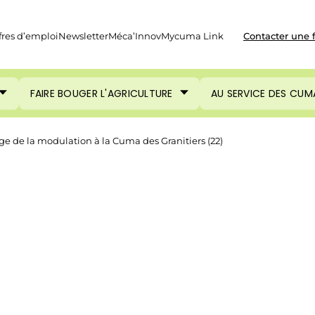
fres d’emploi
Newsletter
Méca’Innov
Mycuma Link
Contacter une 
FAIRE BOUGER L'AGRICULTURE
AU SERVICE DES CUM
age de la modulation à la Cuma des Granitiers (22)