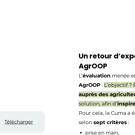
Un retour d’exp
AgrOOP
L’
évaluation
menée en 
AgrOOP
:
L’objectif ?
auprès des agriculte
solution, afin d’
inspire
Pour cela, la Cuma a ét
Télécharger
selon
sept critères
:
prise en main,