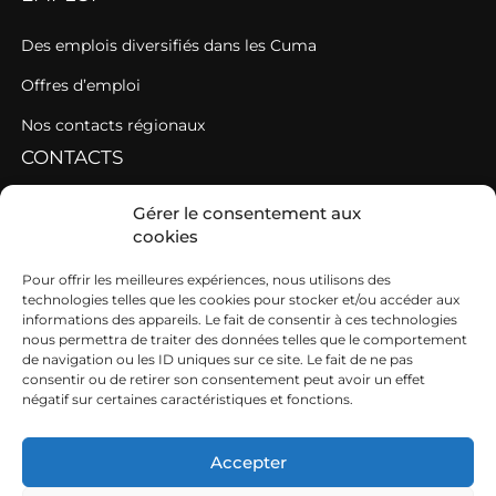
Des emplois diversifiés dans les Cuma
Offres d’emploi
Nos contacts régionaux
CONTACTS
Contacter une fédération
Gérer le consentement aux
cookies
Contacter les AGC de l’Ouest
SIEGE
Pour offrir les meilleures expériences, nous utilisons des
technologies telles que les cookies pour stocker et/ou accéder aux
informations des appareils. Le fait de consentir à ces technologies
19b boulevard Nominoë
nous permettra de traiter des données telles que le comportement
de navigation ou les ID uniques sur ce site. Le fait de ne pas
35740 PACÉ
consentir ou de retirer son consentement peut avoir un effet
négatif sur certaines caractéristiques et fonctions.
02 99 54 63 15
ouest@cuma.fr
Accepter