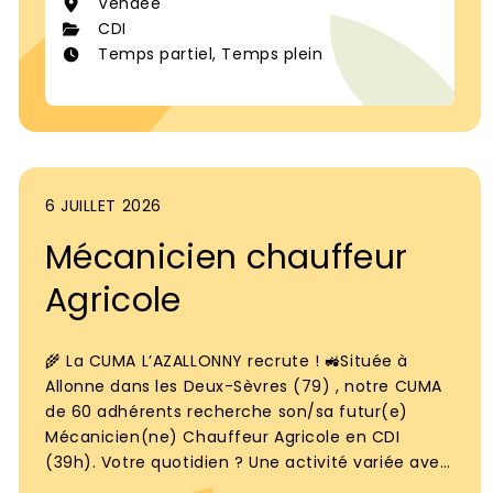
Vendée
CDI
Temps partiel, Temps plein
6 JUILLET 2026
Mécanicien chauffeur
Agricole
🌾 La CUMA L’AZALLONNY recrute ! 🚜Située à
Allonne dans les Deux-Sèvres (79) , notre CUMA
de 60 adhérents recherche son/sa futur(e)
Mécanicien(ne) Chauffeur Agricole en CDI
(39h). Votre quotidien ? Une activité variée avec
80% du temps dédié à l'atelier (entretien,