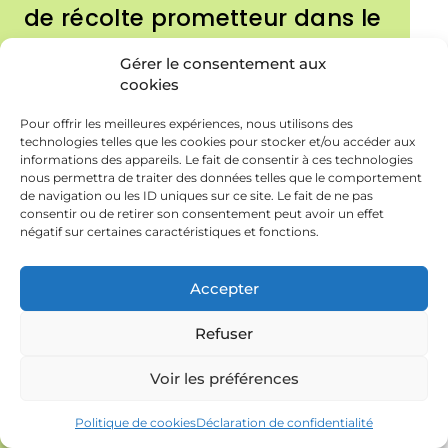
de récolte prometteur dans le
cadre du projet Optiasso
Gérer le consentement aux
cookies
Des récoltes optimisées grâce aux cultures
Pour offrir les meilleures expériences, nous utilisons des
associées : retour sur Optiasso
technologies telles que les cookies pour stocker et/ou accéder aux
informations des appareils. Le fait de consentir à ces technologies
nous permettra de traiter des données telles que le comportement
de navigation ou les ID uniques sur ce site. Le fait de ne pas
consentir ou de retirer son consentement peut avoir un effet
négatif sur certaines caractéristiques et fonctions.
Accepter
Refuser
Voir les préférences
Politique de cookies
Déclaration de confidentialité