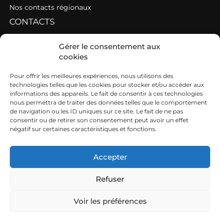
Nos contacts régionaux
CONTACTS
Contacter une fédération
Gérer le consentement aux
cookies
Contacter les AGC de l’Ouest
SIEGE
Pour offrir les meilleures expériences, nous utilisons des
technologies telles que les cookies pour stocker et/ou accéder aux
informations des appareils. Le fait de consentir à ces technologies
19b boulevard Nominoë
nous permettra de traiter des données telles que le comportement
de navigation ou les ID uniques sur ce site. Le fait de ne pas
35740 PACÉ
consentir ou de retirer son consentement peut avoir un effet
négatif sur certaines caractéristiques et fonctions.
02 99 54 63 15
ouest@cuma.fr
Accepter
Refuser
Nous contacter
Mentions légales
Voir les préférences
FRCuma Ouest © 2026