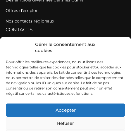
Des emplois diversifiés dans les Cuma
Offres d’emploi
Nos contacts régionaux
CONTACTS
Contacter une fédération
Gérer le consentement aux
cookies
Contacter les AGC de l’Ouest
SIEGE
Pour offrir les meilleures expériences, nous utilisons des
technologies telles que les cookies pour stocker et/ou accéder aux
informations des appareils. Le fait de consentir à ces technologies
19b boulevard Nominoë
nous permettra de traiter des données telles que le comportement
de navigation ou les ID uniques sur ce site. Le fait de ne pas
35740 PACÉ
consentir ou de retirer son consentement peut avoir un effet
négatif sur certaines caractéristiques et fonctions.
02 99 54 63 15
ouest@cuma.fr
Accepter
Refuser
Nous contacter
Mentions légales