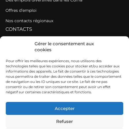
Offres d’emploi
Nos contacts régionaux
CONTACTS
Contacter une fédération
Gérer le consentement aux
cookies
Contacter les AGC de l’Ouest
SIEGE
Pour offrir les meilleures expériences, nous utilisons des
technologies telles que les cookies pour stocker et/ou accéder aux
informations des appareils. Le fait de consentir à ces technologies
19b boulevard Nominoë
nous permettra de traiter des données telles que le comportement
de navigation ou les ID uniques sur ce site. Le fait de ne pas
35740 PACÉ
consentir ou de retirer son consentement peut avoir un effet
négatif sur certaines caractéristiques et fonctions.
02 99 54 63 15
ouest@cuma.fr
Accepter
Refuser
Nous contacter
Mentions légales