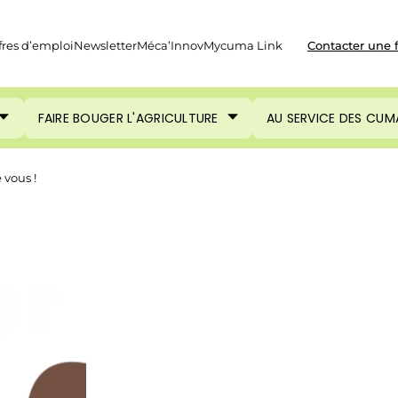
fres d’emploi
Newsletter
Méca’Innov
Mycuma Link
Contacter une 
FAIRE BOUGER L'AGRICULTURE
AU SERVICE DES CUM
 vous !