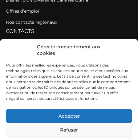
Des emplois diversifiés dans les Cuma
Offres d’emploi
Nos contacts régionaux
CONTACTS
Contacter une fédération
Gérer le consentement aux
cookies
Contacter les AGC de l’Ouest
SIEGE
Pour offrir les meilleures expériences, nous utilisons des
technologies telles que les cookies pour stocker et/ou accéder aux
informations des appareils. Le fait de consentir à ces technologies
19b boulevard Nominoë
nous permettra de traiter des données telles que le comportement
de navigation ou les ID uniques sur ce site. Le fait de ne pas
35740 PACÉ
consentir ou de retirer son consentement peut avoir un effet
négatif sur certaines caractéristiques et fonctions.
02 99 54 63 15
ouest@cuma.fr
Accepter
Refuser
Nous contacter
Mentions légales