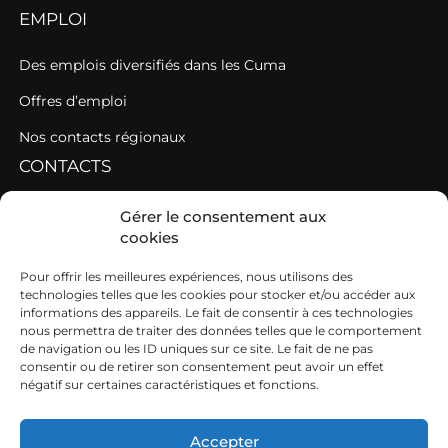
EMPLOI
Des emplois diversifiés dans les Cuma
Offres d’emploi
Nos contacts régionaux
CONTACTS
Contacter une fédération
Gérer le consentement aux
cookies
Contacter les AGC de l’Ouest
SIEGE
Pour offrir les meilleures expériences, nous utilisons des
technologies telles que les cookies pour stocker et/ou accéder aux
informations des appareils. Le fait de consentir à ces technologies
19b boulevard Nominoë
nous permettra de traiter des données telles que le comportement
de navigation ou les ID uniques sur ce site. Le fait de ne pas
35740 PACÉ
consentir ou de retirer son consentement peut avoir un effet
négatif sur certaines caractéristiques et fonctions.
02 99 54 63 15
ouest@cuma.fr
Accepter