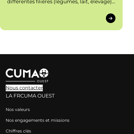
différentes filières (légumes, lait, élevage).
Ses priorités : l’installation des jeunes
agriculteurs, une production respectueuse
de l’environnement, la diversification des
activités et produits (dans l’agriculture
comme dans l’agroalimentaire). La région
de Bretagne soutient les actions du réseau
cuma.
Nous contacter
LA FRCUMA OUEST
Nos valeurs
Nos engagements et missions
Chiffres clés