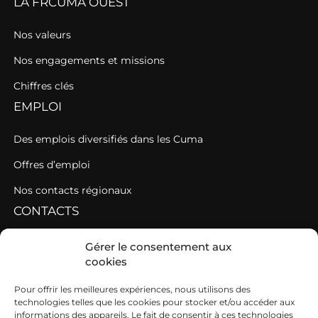
LA FRCUMA OUEST
Nos valeurs
Nos engagements et missions
Chiffres clés
EMPLOI
Des emplois diversifiés dans les Cuma
Offres d’emploi
Nos contacts régionaux
CONTACTS
Contacter une fédération
Gérer le consentement aux
cookies
Contacter les AGC de l’Ouest
SIEGE
Pour offrir les meilleures expériences, nous utilisons des
technologies telles que les cookies pour stocker et/ou accéder aux
informations des appareils. Le fait de consentir à ces technologies