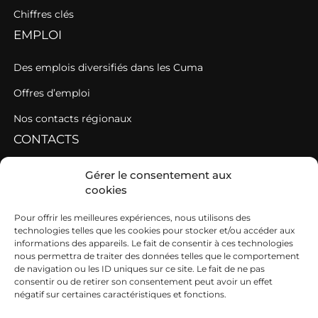
Chiffres clés
EMPLOI
Des emplois diversifiés dans les Cuma
Offres d’emploi
Nos contacts régionaux
CONTACTS
Contacter une fédération
Gérer le consentement aux
cookies
Contacter les AGC de l’Ouest
SIEGE
Pour offrir les meilleures expériences, nous utilisons des
technologies telles que les cookies pour stocker et/ou accéder aux
informations des appareils. Le fait de consentir à ces technologies
19b boulevard Nominoë
nous permettra de traiter des données telles que le comportement
de navigation ou les ID uniques sur ce site. Le fait de ne pas
35740 PACÉ
consentir ou de retirer son consentement peut avoir un effet
négatif sur certaines caractéristiques et fonctions.
02 99 54 63 15