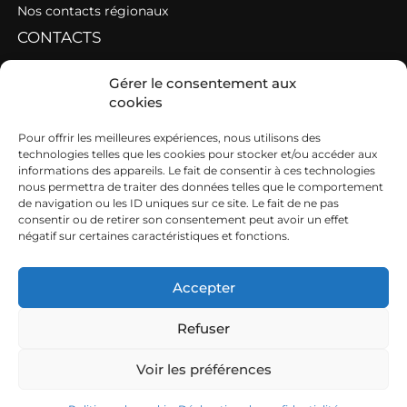
Nos contacts régionaux
CONTACTS
Contacter une fédération
Gérer le consentement aux
cookies
Contacter les AGC de l’Ouest
SIEGE
Pour offrir les meilleures expériences, nous utilisons des
technologies telles que les cookies pour stocker et/ou accéder aux
informations des appareils. Le fait de consentir à ces technologies
19b boulevard Nominoë
nous permettra de traiter des données telles que le comportement
de navigation ou les ID uniques sur ce site. Le fait de ne pas
35740 PACÉ
consentir ou de retirer son consentement peut avoir un effet
négatif sur certaines caractéristiques et fonctions.
02 99 54 63 15
ouest@cuma.fr
Accepter
Refuser
Nous contacter
Mentions légales
Voir les préférences
FRCuma Ouest © 2026