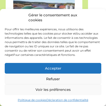
Gérer le consentement aux
cookies
Pour offrir les meilleures expériences, nous utilisons des
technologies telles que les cookies pour stocker et/ou accéder aux
informations des appareils. Le fait de consentir à ces technologies
nous permettra de traiter des données telles que le comportement
Méthanisation agricole : la
de navigation ou les ID uniques sur ce site. Le fait de ne pas
consentir ou de retirer son consentement peut avoir un effet
FNCuma appelle à
négatif sur certaines caractéristiques et fonctions.
préserver les projets
Accepter
agricoles collectifs
Refuser
Les récentes annonces du
Gouvernement concernant l'évolution
Voir les préférences
des dispositifs de soutien au
Politique de cookies
Déclaration de confidentialité
biométhane injecté font peser une