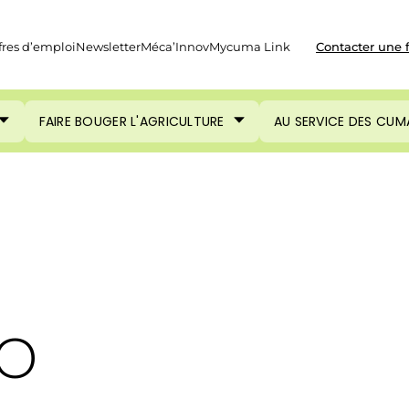
fres d’emploi
Newsletter
Méca’Innov
Mycuma Link
Contacter une 
FAIRE BOUGER L'AGRICULTURE
AU SERVICE DES CUM
so