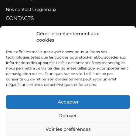
Nos contacts régionaux
CONTACTS
Contacter une fédération
Gérer le consentement aux
cookies
Contacter les AGC de l’Ouest
SIEGE
Pour offrir les meilleures expériences, nous utilisons des
technologies telles que les cookies pour stocker et/ou accéder aux
informations des appareils. Le fait de consentir à ces technologies
19b boulevard Nominoë
nous permettra de traiter des données telles que le comportement
de navigation ou les ID uniques sur ce site. Le fait de ne pas
35740 PACÉ
consentir ou de retirer son consentement peut avoir un effet
négatif sur certaines caractéristiques et fonctions.
02 99 54 63 15
ouest@cuma.fr
Accepter
Refuser
Nous contacter
Mentions légales
Voir les préférences
FRCuma Ouest © 2026