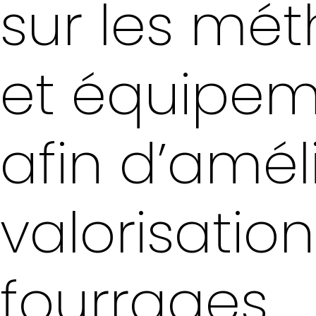
sur les mé
et équipem
afin d’améli
valorisatio
fourrages