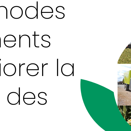
thodes
ents
orer la
n des