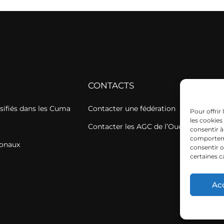
CONTACTS
sifiés dans les Cuma
Contacter une fédération
Pour offrir
les cookies
Contacter les AGC de l’Ouest
consentir à
comportemen
ionaux
consentir o
certaines c
Ac