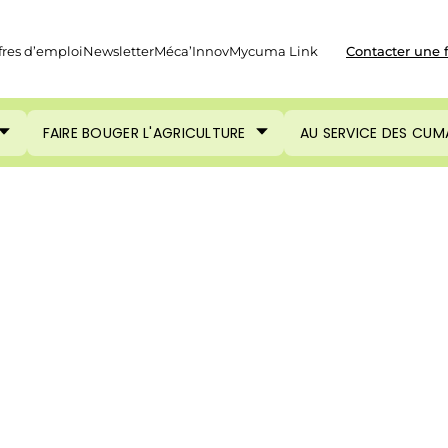
fres d’emploi
Newsletter
Méca’Innov
Mycuma Link
Contacter une 
FAIRE BOUGER L'AGRICULTURE
AU SERVICE DES CUM