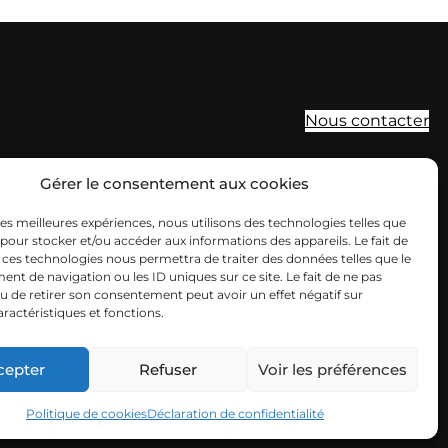
Nous contacter
SIEGE
Gérer le consentement aux cookies
19b boulevard Nominoë
 les meilleures expériences, nous utilisons des technologies telles que
 pour stocker et/ou accéder aux informations des appareils. Le fait de
35740 PACÉ
 ces technologies nous permettra de traiter des données telles que le
t de navigation ou les ID uniques sur ce site. Le fait de ne pas
02 99 54 63 15
u de retirer son consentement peut avoir un effet négatif sur
aractéristiques et fonctions.
ouest@cuma.fr
Nous contacter
Mentions légales
FRCuma Ouest © 2026
cepter
Refuser
Voir les préférences
Politique de cookies
Déclaration de confidentialité