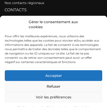
Nos contacts régionaux
CONTACTS
Contacter une fédération
Gérer le consentement aux
cookies
Contacter les AGC de l’Ouest
SIEGE
Pour offrir les meilleures expériences, nous utilisons des
technologies telles que les cookies pour stocker et/ou accéder aux
informations des appareils. Le fait de consentir à ces technologies
19b boulevard Nominoë
nous permettra de traiter des données telles que le comportement
de navigation ou les ID uniques sur ce site. Le fait de ne pas
35740 PACÉ
consentir ou de retirer son consentement peut avoir un effet
négatif sur certaines caractéristiques et fonctions.
02 99 54 63 15
ouest@cuma.fr
Accepter
Refuser
Nous contacter
Mentions légales
Voir les préférences
FRCuma Ouest © 2026