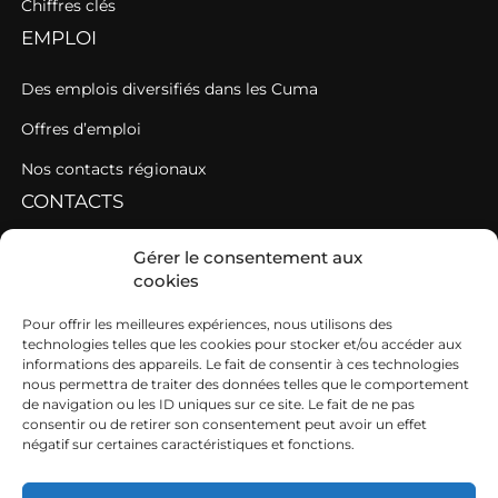
Chiffres clés
EMPLOI
Des emplois diversifiés dans les Cuma
Offres d’emploi
Nos contacts régionaux
CONTACTS
Contacter une fédération
Gérer le consentement aux
cookies
Contacter les AGC de l’Ouest
SIEGE
Pour offrir les meilleures expériences, nous utilisons des
technologies telles que les cookies pour stocker et/ou accéder aux
informations des appareils. Le fait de consentir à ces technologies
19b boulevard Nominoë
nous permettra de traiter des données telles que le comportement
de navigation ou les ID uniques sur ce site. Le fait de ne pas
35740 PACÉ
consentir ou de retirer son consentement peut avoir un effet
négatif sur certaines caractéristiques et fonctions.
02 99 54 63 15
ouest@cuma.fr