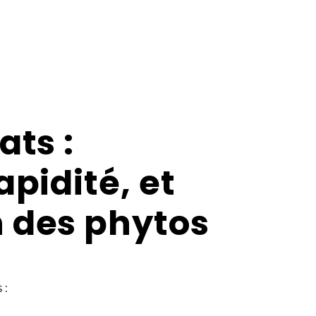
ats :
apidité, et
n des phytos
 :