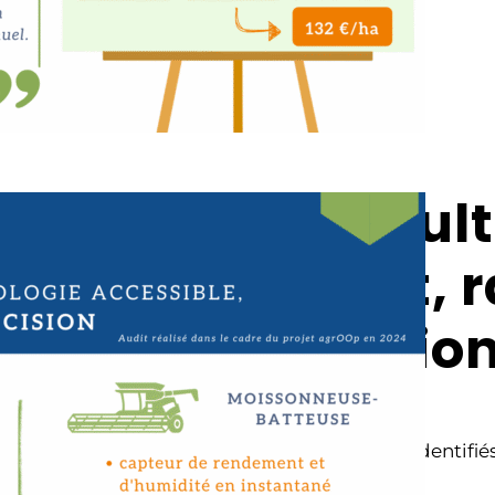
Les résult
confort, r
réductio
Parmi les bénéfices identifiés