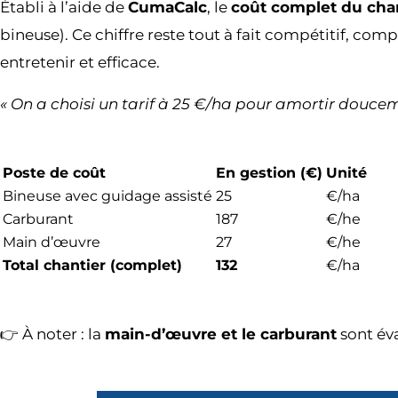
Établi à l’aide de
CumaCalc
, le
coût complet du cha
bineuse). Ce chiffre reste tout à fait compétitif, comp
entretenir et efficace.
« On a choisi un tarif à 25 €/ha pour amortir douceme
Poste de coût
En gestion (€)
Unité
Bineuse avec guidage assisté
25
€/ha
Carburant
187
€/he
Main d’œuvre
27
€/he
Total chantier (complet)
132
€/ha
👉 À noter : la
main-d’œuvre et le carburant
sont éva