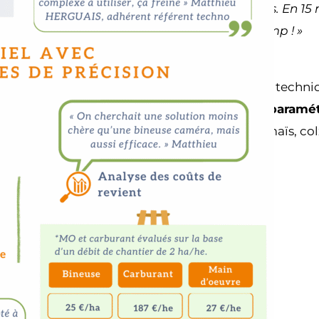
réglage des capteurs. En 15 
change tout au champ ! »
Aucune compétence technique
utilisateurs peuvent
paramét
stade de la culture (maïs, col