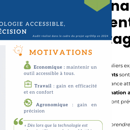
Une dyn
d’apprent
de parta
Trois utilisateurs réguliers e
mais
quinze adhérents
sont
une montée en puissance at
dynamique, une
formation 
en route collective
sont pré
« L’outil est simple à prendr