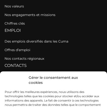
Nos valeurs
Nos engagements et missions
Chiffres clés
EMPLOI
Des emplois diversifiés dans les Cuma
Offres d’emploi
Nos contacts régionaux
CONTACTS
Contacter une fédération
Gérer le consentement aux
cookies
Contacter les AGC de l’Ouest
SIEGE
Pour offrir les meilleures expériences, nous utilisons des
technologies telles que les cookies pour stocker et/ou accéder aux
informations des appareils. Le fait de consentir à ces technologies
19b boulevard Nominoë
nous permettra de traiter des données telles que le comportement