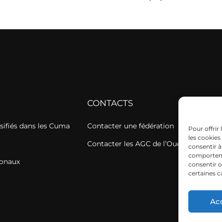
CONTACTS
sifiés dans les Cuma
Contacter une fédération
Pour offrir
les cookies
Contacter les AGC de l’Ouest
consentir à
comportemen
ionaux
consentir o
certaines c
Ac