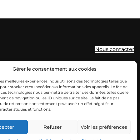
Nous contacter
SIEGE
Gérer le consentement aux cookies
19b boulevard Nominoë
 les meilleures expériences, nous utilisons des technologies telles que
 pour stocker et/ou accéder aux informations des appareils. Le fait de
35740 PACÉ
 ces technologies nous permettra de traiter des données telles que le
t de navigation ou les ID uniques sur ce site. Le fait de ne pas
02 99 54 63 15
u de retirer son consentement peut avoir un effet négatif sur
aractéristiques et fonctions.
ouest@cuma.fr
Nous contacter
Mentions légales
FRCuma Ouest © 2026
cepter
Refuser
Voir les préférences