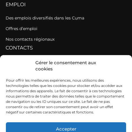
EMPLOI
Des emplois diversifiés dans les Cuma
Offres d’emploi
Nos contacts régionaux
CONTACTS
Contacter une fédération
Gérer le consentement aux
cookies
Contacter les AGC de l’Ouest
SIEGE
Pour offrir les meilleures expériences, nous utilisons des
technologies telles que les cookies pour stocker et/ou accéder aux
informations des appareils. Le fait de consentir à ces technologies
19b boulevard Nominoë
nous permettra de traiter des données telles que le comportement
de navigation ou les ID uniques sur ce site. Le fait de ne pas
35740 PACÉ
consentir ou de retirer son consentement peut avoir un effet
négatif sur certaines caractéristiques et fonctions.
02 99 54 63 15
ouest@cuma.fr
Accepter