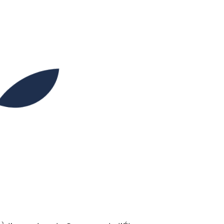
09H00
09H45
Partager l’événement